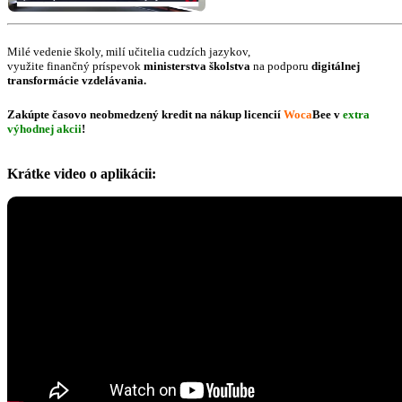
Milé vedenie školy, milí učitelia cudzích jazykov,
využite finančný príspevok
ministerstva školstva
na podporu
digitálnej
transformácie vzdelávania
.
Zakúpte
časovo neobmedzený kredit
na nákup licencií
Woca
Bee
v
extra
výhodnej akcii
!
Krátke video o aplikácii: