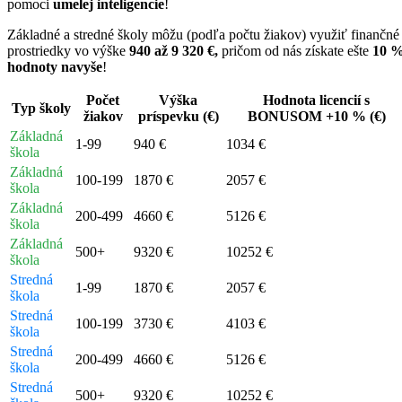
pomoci
umelej inteligencie
!
Základné a stredné školy môžu (podľa počtu žiakov) využiť finančné
prostriedky vo výške
940 až 9 320 €
,
pričom od nás získate ešte
10 
hodnoty navyše
!
Počet
Výška
Hodnota licencií s
Typ školy
žiakov
príspevku (€)
BONUSOM +10 % (€)
Základná
1-99
940 €
1034 €
škola
Základná
100-199
1870 €
2057 €
škola
Základná
200-499
4660 €
5126 €
škola
Základná
500+
9320 €
10252 €
škola
Stredná
1-99
1870 €
2057 €
škola
Stredná
100-199
3730 €
4103 €
škola
Stredná
200-499
4660 €
5126 €
škola
Stredná
500+
9320 €
10252 €