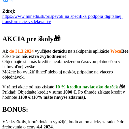
škola
Zdroj:
https://www.minedu.sk/prispevok-na-specifika-podpora-digitalnej-
transformacie-vzdelavania/
AKCIA pre školy🎁
Ak
do 31.3.2024
využijete
dotáciu
na zakúpenie aplikácie
Woca
Bee
získate od nás
extra zvýhodnenie
!
Objednajte si u nás kredit s neobmedzenou časovou platnosťou v
ľubovoľnej výške.
Môžete ho využiť ihneď alebo aj neskôr, prípadne na viacero
objednávok.
V rámci akcie od nás získate
10 % kreditu naviac ako darček
🎁
!
Príklad
: Objednáte kredit v sume
1000 €.
Po úhrade získate kredit v
hodnote
1100 € (10% máte navyše zdarma).
BONUS:
Všetky škôly, ktoré dotáciu využijú, budú automaticky zaradené do
žrebovania o ceny
4.4.2024
.