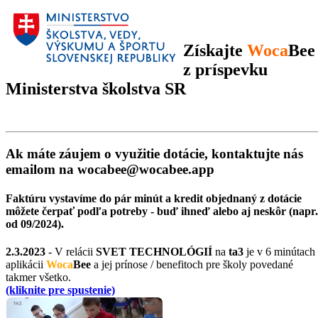
Získajte
Woca
Bee
z príspevku
Ministerstva školstva SR
Ak máte záujem o využitie dotácie, kontaktujte nás
emailom na wocabee@wocabee.app
Faktúru vystavíme
do pár minút
a kredit objednaný z dotácie
môžete čerpať podľa potreby - buď ihneď alebo aj neskôr (napr.
od 09/2024).
2.3.2023
- V relácii
SVET TECHNOLÓGIÍ
na
ta3
je v 6 minútach
aplikácii
Woca
Bee
a jej prínose / benefitoch pre školy povedané
takmer všetko.
(kliknite pre spustenie)