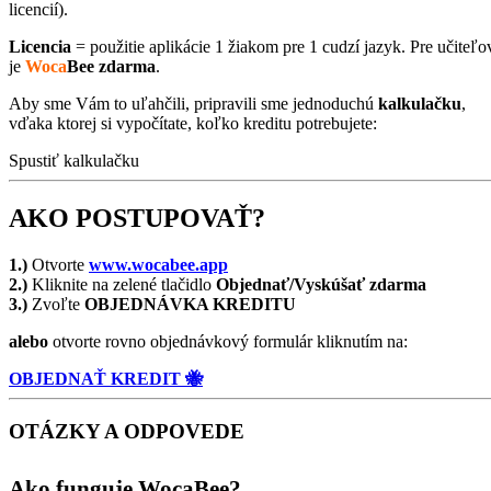
licencií).
Licencia
= použitie aplikácie 1 žiakom pre 1 cudzí jazyk. Pre učiteľo
je
Woca
Bee
zdarma
.
Aby sme Vám to uľahčili, pripravili sme jednoduchú
kalkulačku
,
vďaka ktorej si vypočítate, koľko kreditu potrebujete:
Spustiť kalkulačku
AKO POSTUPOVAŤ?
1.)
Otvorte
www.wocabee.app
2.)
Kliknite na zelené tlačidlo
Objednať/Vyskúšať zdarma
3.)
Zvoľte
OBJEDNÁVKA KREDITU
alebo
otvorte rovno objednávkový formulár kliknutím na:
OBJEDNAŤ KREDIT 🐝
OTÁZKY A ODPOVEDE
Ako funguje WocaBee?