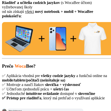
Riaditeľ a učitelia cudzích jazykov
(s WocaBee účtom)
vyžrebovanej školy
od nás získajú
všetci
nový notebook + mobil + WocaBee
polokošeľu
:
Prečo
Woca
Bee
?
✅ Aplikácia vhodná pre
všetky cudzie jazyky
a funkčná online na
mobile/tablete/počítači (neinštaluje sa)
✅ Motivuje a naučí žiakov
slovíčka
+
výslovnosť
✅ Učiteľom zjednoduší prácu +
ušetrí čas
✅ Jednoduché
intuitívne ovládanie
dostupné v
slovenčine
✅ Prístup pre riaditeľa
, ktorý má prehľad o využívaní aplikácie