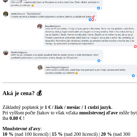
Aká je cena? 💰
Základný poplatok je
1 € / žiak / mesiac / 1 cudzí jazyk
.
Pri vyššom počte žiakov to však vďaka
množstevnej zľave
môže by
iba
0.80 €
!
Množstevné zľavy
:
10 %
(nad 100 licencií) |
15 %
(nad 200 licencií) |
20 %
(nad 300