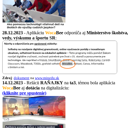
28.12.2023
- Aplikáciu
Woca
Bee
odporúča aj
Ministerstvo školstva
vedy, výskumu a športu SR
:
Zdroj
:
dokument
na
www.minedu.sk
14.12.2023
- Relácii
RAŇAJKY
na
ta3
, témou bola aplikácia
Woca
Bee
aj
dotácia
na digitalizáciu:
(kliknite pre spustenie)