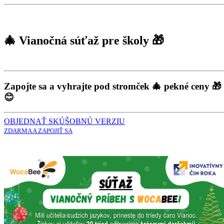
🎄 Vianočná súťaž pre školy 🎁
Zapojte sa a vyhrajte pod stromček 🎄 pekné ceny 🎁 
😊
OBJEDNAŤ SKÚŠOBNÚ VERZIU
ZDARMA A ZAPOJIŤ SA